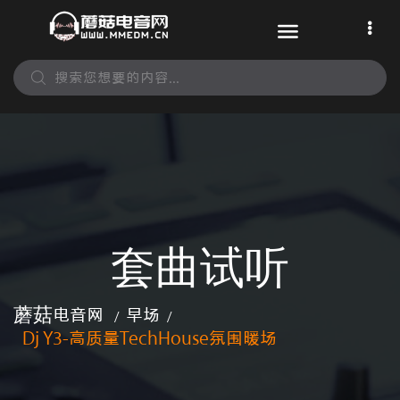
套曲试听
蘑菇电音网
早场
/
/
Dj Y3-高质量TechHouse氛围暖场