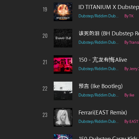
ID TITANIUM X Dubstep
19
Dubstep/Riddim Dub...
By TK
该死的泪 (BH Dubstep R
20
Dubstep/Riddim Dub...
By Trans
150 - 亢龙有悔Alive
21
Dubstep/Riddim Dub...
By Jerry.
预言 (Ike Bootleg)
22
Dubstep/Riddim Dub...
By Ike
Ferrari(EAST Remix)
23
Dubstep/Riddim Dub...
By EAST