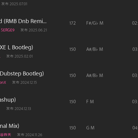
发布 2025.07.01
ad (RMB Dnb Remi...
172
F#/G♭ M
02
| SERGE9
发布 2025.06.21
 L Bootleg)
150
A#/B♭ M
03
L
发布 2025.02.01
bstep Bootleg)
150
A#/B♭ M
03
onX
发布 2024.12.15
ashup)
150
F M
03
H
发布 2024.12.13
nal Mix)
150
G M
04
CO谷炸天
发布 2024.11.26