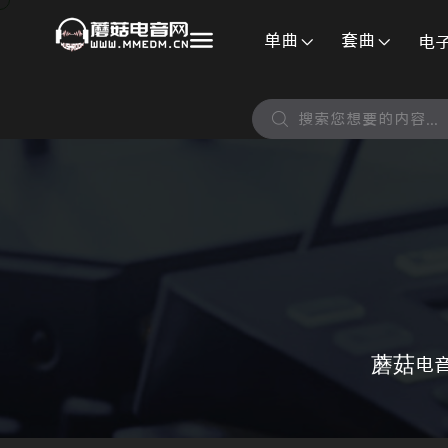
单曲
套曲
电
蘑菇电