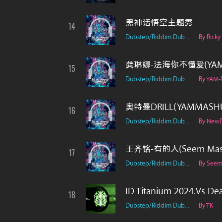
黑神话悟空主题秀
14
Dubstep/Riddim Dub...
By Ricky
龚琳娜-法海你不懂爱(YAM
15
Dubstep/Riddim Dub...
By YAM
奥特曼DRILL(YAMMASH
16
Dubstep/Riddim Dub...
By New
王齐铭-有的人(Seem Mas
17
Dubstep/Riddim Dub...
By See
ID Titanium 2024.vs Dea
18
Dubstep/Riddim Dub...
By TK