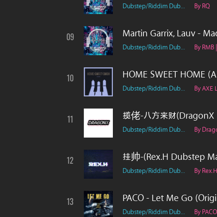
Dubstep/Riddim Dub...
By RQ
Martin Garrix, Lauv - M
09
Dubstep/Riddim Dub...
By RMB 
HOME SWEET HOME (AXE
10
Dubstep/Riddim Dub...
By AXE 
揽佬-八方来财(DragonX Du
11
Dubstep/Riddim Dub...
By Drag
挂帅-(Rex.H Dubstep M
12
Dubstep/Riddim Dub...
By Rex.
PACO - Let Me Go (Origi
13
Dubstep/Riddim Dub...
By PA