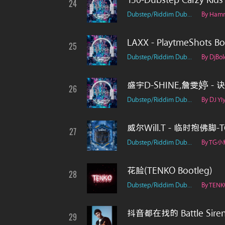
150-Dubstep Carzy Kid
24
Dubstep/Riddim Dub...
By Ham
LAXX - PlaytmeShots 
25
Dubstep/Riddim Dub...
By DjBol
盛宇D-SHINE,詹雯婷 - 诀爱·尽
26
Dubstep/Riddim Dub...
By DJ YIy
威尔Will.T - 临时抱佛脚-TG
27
Dubstep/Riddim Dub...
By TG小
花脸(TENKO Bootleg)
28
Dubstep/Riddim Dub...
By TENK
抖音都在找的 Battle Sirens
29