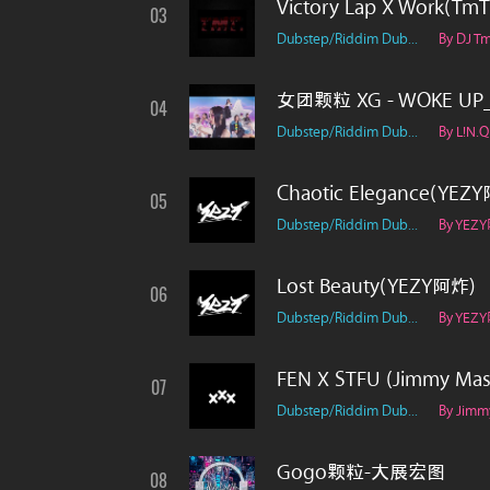
Victory Lap X Work(Tm
03
Dubstep/Riddim Dub...
By DJ Tm
女团颗粒 XG - WOKE UP_17
04
Dubstep/Riddim Dub...
By L!n.Q
Chaotic Elegance(YEZ
05
Dubstep/Riddim Dub...
By YEZ
Lost Beauty(YEZY阿炸)
06
Dubstep/Riddim Dub...
By YEZ
FEN X STFU (Jimmy Ma
07
Dubstep/Riddim Dub...
By Jim
Gogo颗粒-大展宏图
08