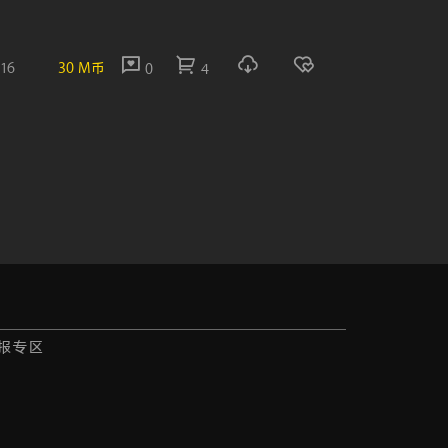
:16
30 M币
0
4
报专区