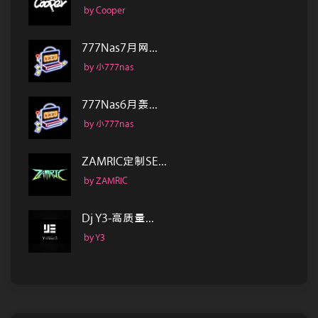
by Cooper
777Nas7月网...
by 小777nas
777Nas6月轰...
by 小777nas
ZAMRIC定制SE...
by ZAMRIC
Dj Y3-高质量...
by Y3