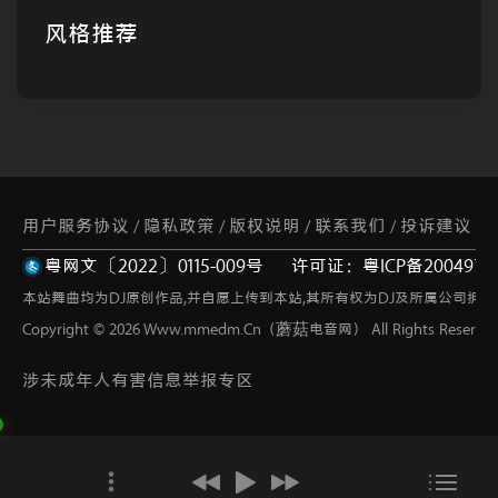
风格推荐
用户服务协议
隐私政策
版权说明
联系我们
投诉建议
/
/
/
/
粤网文〔2022〕0115-009号
许可证：粤ICP备2004973
网站地图
/
本站舞曲均为DJ原创作品,并自愿上传到本站,其所有权为DJ及所属公司拥有
Copyright © 2026 Www.mmedm.Cn（蘑菇电音网） All Rights Reserved
涉未成年人有害信息举报专区