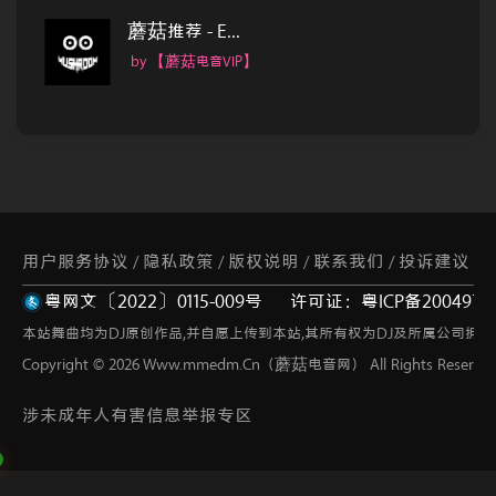
蘑菇推荐 - E...
by 【蘑菇电音VIP】
用户服务协议
隐私政策
版权说明
联系我们
投诉建议
/
/
/
/
粤网文〔2022〕0115-009号
许可证：粤ICP备2004973
网站地图
/
本站舞曲均为DJ原创作品,并自愿上传到本站,其所有权为DJ及所属公司拥有
Copyright © 2026 Www.mmedm.Cn（蘑菇电音网） All Rights Reserved
涉未成年人有害信息举报专区