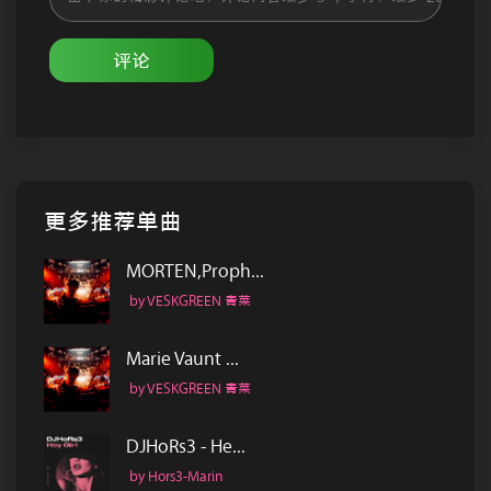
评论
更多推荐单曲
MORTEN,Proph...
by VESKGREEN 青菜
Marie Vaunt ...
by VESKGREEN 青菜
DJHoRs3 - He...
by Hors3-Marin