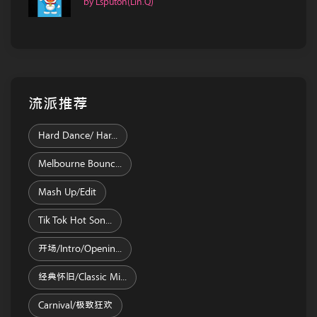
by Lsputon(Lin.Q)
流派推荐
Hard Dance/ Har...
Melbourne Bounc...
Mash Up/Edit
Tik Tok Hot Son...
开场/Intro/Openin...
经典怀旧/Classic Mi...
Carnival/极致狂欢