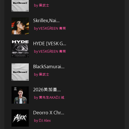
by 黑武士
Skrillex,Nai...
by VESKGREEN 青菜
HYDE [VESK G...
by VESKGREEN 青菜
BlackSamurai...
by 黑武士
2026美加墨...
by 黄先生AKADJ.诚.
Deorro X Chr...
by DJ Alex