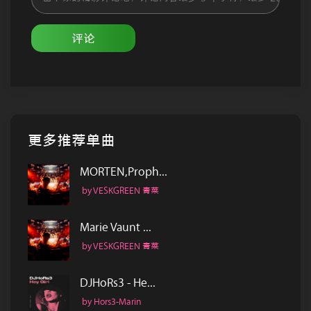
评论
更多推荐单曲
MORTEN,Proph...
by VESKGREEN 青菜
Marie Vaunt ...
by VESKGREEN 青菜
DJHoRs3 - He...
by Hors3-Marin