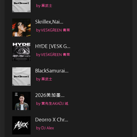
by 黑武士
Skrillex,Nai...
by VESKGREEN 青菜
HYDE [VESK G...
by VESKGREEN 青菜
BlackSamurai...
by 黑武士
2026美加墨...
by 黄先生AKADJ.诚.
Deorro X Chr...
by DJ Alex