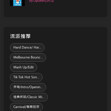
by Lsputon(Lin.Q)
流派推荐
Hard Dance/ Har...
Melbourne Bounc...
Mash Up/Edit
Tik Tok Hot Son...
开场/Intro/Openin...
经典怀旧/Classic Mi...
Carnival/极致狂欢