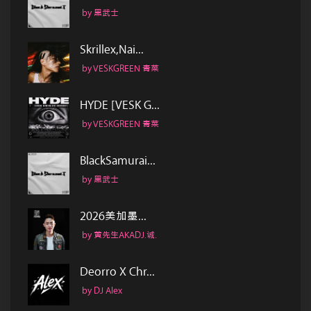
by 黑武士
Skrillex,Nai...
by VESKGREEN 青菜
HYDE [VESK G...
by VESKGREEN 青菜
BlackSamurai...
by 黑武士
2026美加墨...
by 黄先生AKADJ.诚.
Deorro X Chr...
by DJ Alex