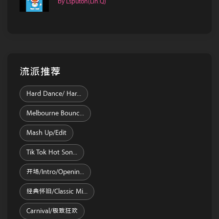
by Lsputon(Lin.Q)
流派推荐
Hard Dance/ Har...
Melbourne Bounc...
Mash Up/Edit
Tik Tok Hot Son...
开场/Intro/Openin...
经典怀旧/Classic Mi...
Carnival/极致狂欢