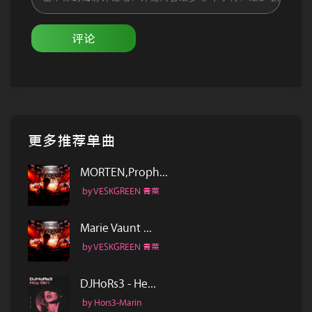
评论
更多推荐单曲
MORTEN,Proph...
by VESKGREEN 青菜
Marie Vaunt ...
by VESKGREEN 青菜
DJHoRs3 - He...
by Hors3-Marin