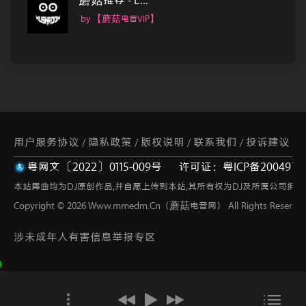
蘑菇推荐 - E...
by 【蘑菇电音VIP】
用户服务协议
隐私政策
版权说明
联系我们
投诉建议
/
/
/
/
粤网文〔2022〕0115-009号
许可证：粤ICP备2004973
网站地图
/
本站舞曲均为DJ原创作品,并自愿上传到本站,其所有权为DJ及所属公司拥有
Copyright © 2026 Www.mmedm.Cn（蘑菇电音网） All Rights Reserved
涉未成年人有害信息举报专区