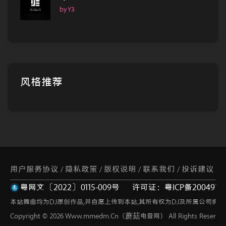
by Y3
风格推荐
用户服务协议
隐私政策
版权说明
联系我们
投诉建议
/
/
/
/
粤网文〔2022〕0115-009号
许可证：粤ICP备2004973
网站地图
/
本站舞曲均为DJ原创作品,并自愿上传到本站,其所有权为DJ及所属公司拥有
Copyright © 2026 Www.mmedm.Cn（蘑菇电音网） All Rights Reserved